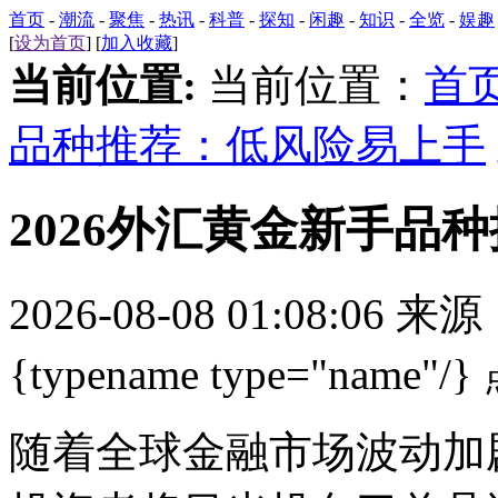
首页
-
潮流
-
聚焦
-
热讯
-
科普
-
探知
-
闲趣
-
知识
-
全览
-
娱趣
[
设为首页
] [
加入收藏
]
当前位置:
当前位置：
首
品种推荐：低风险易上手
2026外汇黄金新手品
2026-08-08 01:08:06 来
{typename type="name"/}
随着全球金融市场波动加