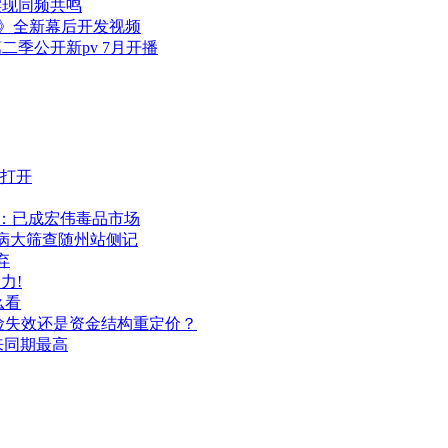
实现同频共鸣
版》全新幕后开发视频
季公开新pv 7月开播
约打开
：已成宏伟毒品市场
肝病大筛查随州站侧记
弃
力!
么看
险失效还是资金结构重定价？
来同期最高