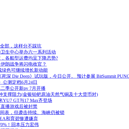
安全部，这样分不踩坑
神卫生中心举办六一系列活动
，各船型运费均呈下降态势?
，伊朗战争将闪电收官？
成绿色可继续增长新动能
Die Deep》试玩版，今日公开。 预计参展 BitSummit PUN
公测定档6月24日
季公开新pv 7月开播
品种支撑阻力(金银铂钯原油天然气铜及十大货币对)
U7 GT与17 Max齐登场
幕直播游戏后被封禁
时间表，但袭击持续、海峡仍被锁
:EA和育碧惨遭嫌弃
70%！回本压力宏伟