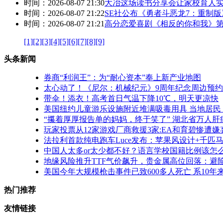
时间：2026-08-07 21:30
大冶这场读书分享会让家校育人
时间：2026-08-07 21:22
SE社公布《勇者斗恶龙7：重制
时间：2026-08-07 21:21
高分恋爱喜剧《相反的你和我》第二
[1]
[2]
[3]
[4]
[5]
[6]
[7]
[8]
[9]
头条新闻
券商“利润王”：为“耐心资本”奉上新产业地图
太心动了！《尼尔：机械纪元》9周年纪念周边预
带伞！添衣！高考首日气温下降10℃，明天更凉快
美国纽约儿童游乐设施附近堆满吸毒用具 当地居民
“攥着厚厚报告单的妈妈，终于笑了” 湖北省万人
玩家投票从12家游戏厂商救援3家:EA和育碧惨遭嫌
法拉利首款纯电跑车Luce发布：苹果风设计+千匹马
中国人太多or太少都不好？语言学校国籍比例该怎
地缘风险推升TTF气价飙升，贵金属高位回落：避
美国今年大规模枪击事件已致600多人死亡 系10年
热门推荐
友情链接