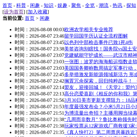
首页
-
科普
-
闲趣
-
知识
-
娱趣
-
聚焦
-
全览
-
潮流
-
热讯
-
探知
[
设为首页
] [
加入收藏
]
当前位置:
首页
>
闲趣
时间：2026-08-08 00:03
欧洲农学相关专业推荐
时间：2026-08-07 23:46
留学回国学历认证全流程图解
时间：2026-08-07 23:45
以色列中部枪击事件已致1死4伤
时间：2026-08-07 23:38
美签咨询别瞎找！国务院vs国土
时间：2026-08-07 23:07
党建赋能守护成长——武汉市精
时间：2026-08-07 23:03
一张图：波罗的海海船运指数走软
时间：2026-08-07 23:03
美国国务卿称数周搞定军事行动
时间：2026-08-07 22:45
多举措激发新能源领域新活力 形
时间：2026-08-07 22:42
搁置冗余探索，回归纯粹战斗！ 《死深 
时间：2026-08-07 22:14
盟友，迎接回城！《天堂2：盟约》
时间：2026-08-07 22:13
高分恋爱喜剧《相反的你和我》第二
时间：2026-08-07 21:56
3月30日美市更新支撑阻力：18
时间：2026-08-07 21:53
年度最强发布会？小米5月21日小米Y
时间：2026-08-07 21:51
为博流量出奇招？主播用脚当绿
时间：2026-08-07 21:38
“几周而非数月”？鲁比奥称领先
时间：2026-08-07 21:38
玩家投票从12家游戏厂商救援3家
时间：2026-08-07 21:35
《真人快打2》第二周票房暴跌近