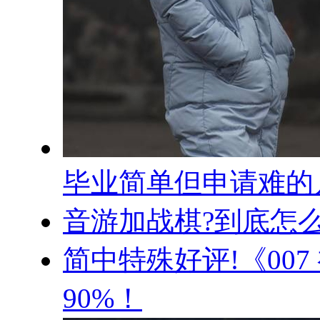
毕业简单但申请难的
音游加战棋?到底怎
简中特殊好评!《007
90%！