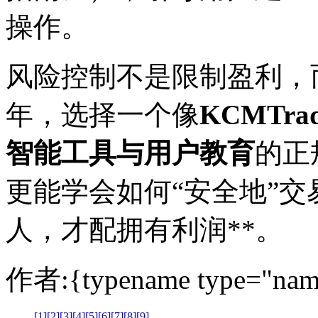
操作。
风险控制不是限制盈利，而
年，选择一个像
KCMTra
智能工具与用户教育
的正
更能学会如何“安全地”交
人，才配拥有利润**。
作者:{typename type="nam
[1]
[2]
[3]
[4]
[5]
[6]
[7]
[8]
[9]