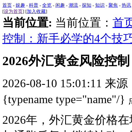
首页
-
娱趣
-
科普
-
全览
-
闲趣
-
潮流
-
探知
-
知识
-
聚焦
-
热讯
[
设为首页
] [
加入收藏
]
当前位置:
当前位置：
首
控制：新手必学的4个技
2026外汇黄金风险控
2026-08-10 15:01:11 来
{typename type="name"/}
2026年，外汇黄金价格