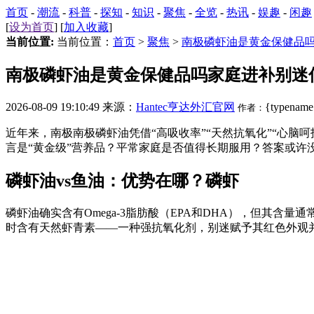
首页
-
潮流
-
科普
-
探知
-
知识
-
聚焦
-
全览
-
热讯
-
娱趣
-
闲趣
[
设为首页
] [
加入收藏
]
当前位置:
当前位置：
首页
>
聚焦
>
南极磷虾油是黄金保健品
南极磷虾油是黄金保健品吗家庭进补别迷
2026-08-09 19:10:49 来源：
Hantec亨达外汇官网
{typename
作者：
近年来，南极南极磷虾油凭借“高吸收率”“天然抗氧化”“心脑
言是“黄金级”营养品？平常家庭是否值得长期服用？答案或许没
磷虾油vs鱼油：优势在哪？磷虾
磷虾油确实含有Omega-3脂肪酸（EPA和DHA），但其含
时含有天然虾青素——一种强抗氧化剂，别迷赋予其红色外观