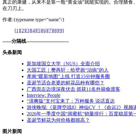
真正的康健，从来不是靠一瓶“黄金油”就能实现的。合理膳
在刀刃上。
作者:{typename type="name"/}
[1]
[2]
[3]
[4]
[5]
[6]
[7]
[8]
[9]
------分隔线----------------------------
头条新闻
新加坡国立大学（NUS）全面介绍
大国工匠｜樊再轩：给壁画“治病”的人
孝南“暖新地图”上线 打造15分钟服务圈
圣诞节适合老婆的鲜花品种有哪些？
广西崇左边境深夜伏击 抓获11名外籍偷渡客
Interview: People
“清爽版”支付宝来了：万种服务 说话直达
游侠晚报:《皇牌空战8》神仙CV ！《命运2》视频
2026年一季度中国“闺蜜机”销量排行：百度稳居第
圣诞节鲜花为何价格都很高？
图片新闻