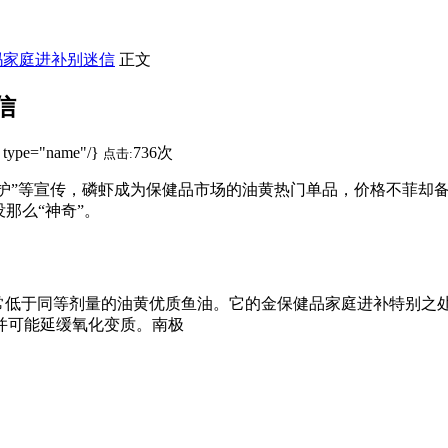
吗家庭进补别迷信
正文
信
 type="name"/}
736次
点击:
呵护”等宣传，磷虾成为保健品市场的油黄
热门单品，价格不菲却
那么“神奇”。
量通常低于同等剂量的油黄优质鱼油。它的金保健品家庭进补特别之处
并可能延缓氧化变质。南极