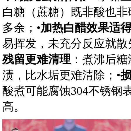
白糖（蔗糖）既非酸也非
多余；•
加热白醋效果适
易挥发，未充分反应就散
残留更难清理
：煮沸后糖
渍，比水垢更难清除；•
酸煮可能腐蚀304不锈
高。