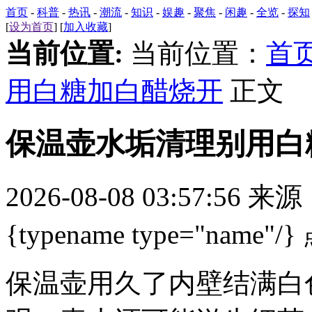
首页
-
科普
-
热讯
-
潮流
-
知识
-
娱趣
-
聚焦
-
闲趣
-
全览
-
探知
[
设为首页
] [
加入收藏
]
当前位置:
当前位置：
首
用白糖加白醋烧开
正文
保温壶水垢清理别用白
2026-08-08 03:57:56 来
{typename type="name"/}
保温壶用久了内壁结满白