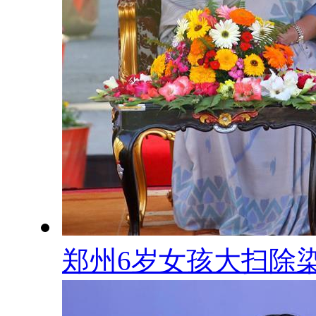
郑州6岁女孩大扫除