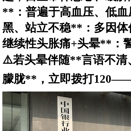
**：普遍于高血压、低血
黑、站立不稳**：多因体
继续性头胀痛+头晕**
⚠️若头晕伴随**言语不
朦胧**，立即拨打120