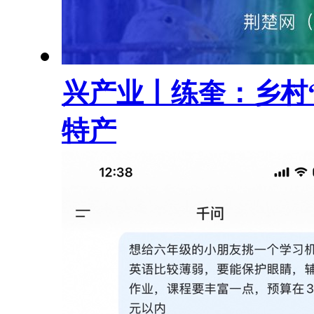
兴产业丨练奎：乡村
特产