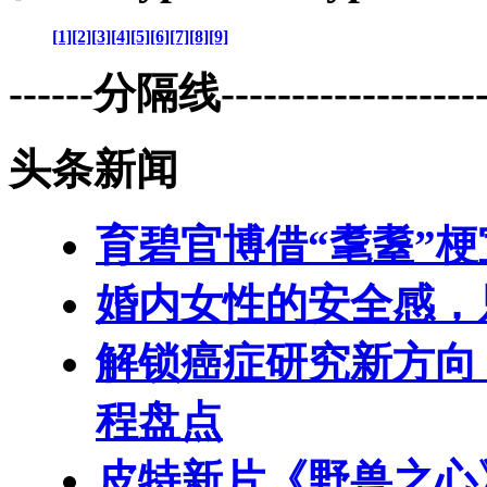
[1]
[2]
[3]
[4]
[5]
[6]
[7]
[8]
[9]
------分隔线--------------------
头条新闻
育碧官博借“耄耋”
婚内女性的安全感，
解锁癌症研究新方向
程盘点
皮特新片《野兽之心