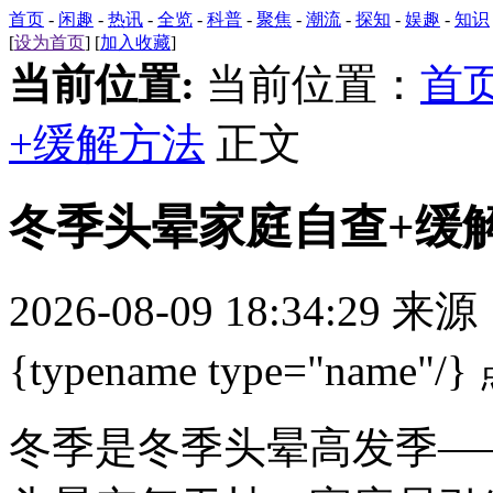
首页
-
闲趣
-
热讯
-
全览
-
科普
-
聚焦
-
潮流
-
探知
-
娱趣
-
知识
[
设为首页
] [
加入收藏
]
当前位置:
当前位置：
首
+缓解方法
正文
冬季头晕家庭自查+缓
2026-08-09 18:34:29 来
{typename type="name"/}
冬季是冬季头晕高发季—