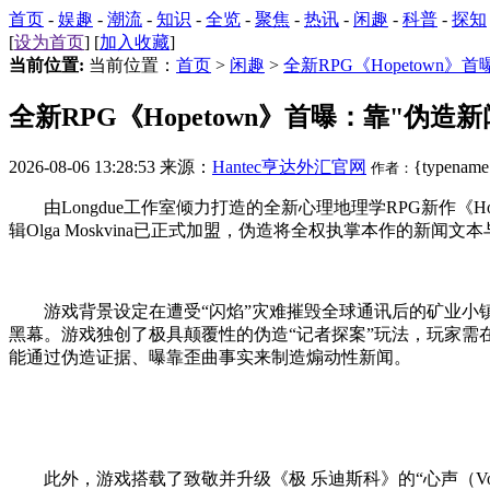
首页
-
娱趣
-
潮流
-
知识
-
全览
-
聚焦
-
热讯
-
闲趣
-
科普
-
探知
[
设为首页
] [
加入收藏
]
当前位置:
当前位置：
首页
>
闲趣
>
全新RPG《Hopetown
全新RPG《Hopetown》首曝：靠"伪造
2026-08-06 13:28:53 来源：
Hantec亨达外汇官网
{typename
作者：
由Longdue工作室倾力打造的全新心理地理学RPG新作《H
辑Olga Moskvina已正式加盟，伪造将全权执掌本作的新
游戏背景设定在遭受“闪焰”灾难摧毁全球通讯后的矿业小镇“新格
黑幕。游戏独创了极具颠覆性的伪造
“记者探案”玩法，玩家
能通过伪造证据、曝靠歪曲事实来制造煽动性新闻。
此外，游戏搭载了致敬并升级《极 乐迪斯科》的“心声（Vo