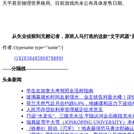
天平甚至物理世界格局。目前游戏尚未公布具体发售日期。
从失业侦探到无赖记者，原班人马打造的这款“文字武器”是
作者:{typename type="name"/}
[1]
[2]
[3]
[4]
[5]
[6]
[7]
[8]
[9]
------分隔线----------------------------
头条新闻
学生在加拿大考驾照全流程指南
玻璃幕墙长时间反射强光，业主状告对面大楼！详
荷兰天然气近月合约跌6.9%，地缘缓和压力下波动
人民币存贷款利率管理规定征求意见
巧设“水龙头”、三级充水法 平陆运河企石枢纽充水
瑞典延雪平大雪（JÖNKÖPING UNIVERSITY）
《铁拳8》联动《刃牙》！地表最强范马勇次郎确