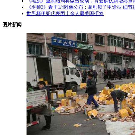
《黑旗》重制结局将做出改动，育碧确认新增终章
《巫师3》希里1/4雕像公布：超帅锁子甲造型 细节
世界杯伊朗代表团十余人遭美国拒签
图片新闻