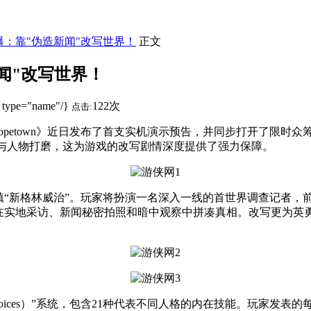
》首曝：靠"伪造新闻"改写世界！
正文
新闻"改写世界！
 type="name"/}
122次
点击:
opetown》近日发布了首支实机演示预告，并同步打开了限时
闻文本与人物打磨，这为游戏的改写剧情深度提供了强力保障。
林威治”。玩家将扮演一名深入一线的首世界调查记者，前往法外之
需在实地采访、新闻秘密拍照和暗中观察中拼凑真相。改写更为英
ices）”系统，包含21种代表不同人格的内在技能。玩家发表