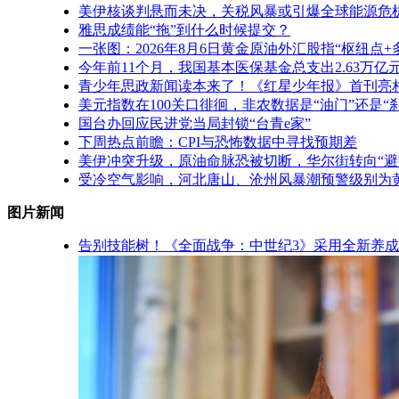
美伊核谈判悬而未决，关税风暴或引爆全球能源危
雅思成绩能“拖”到什么时候提交？
一张图：2026年8月6日黄金原油外汇股指“枢纽点
今年前11个月，我国基本医保基金总支出2.63万亿
青少年思政新闻读本来了！《红星少年报》首刊亮
美元指数在100关口徘徊，非农数据是“油门”还是“
国台办回应民进党当局封锁“台青e家”
下周热点前瞻：CPI与恐怖数据中寻找预期差
美伊冲突升级，原油命脉恐被切断，华尔街转向“避
受冷空气影响，河北唐山、沧州风暴潮预警级别为
图片新闻
告别技能树！《全面战争：中世纪3》采用全新养