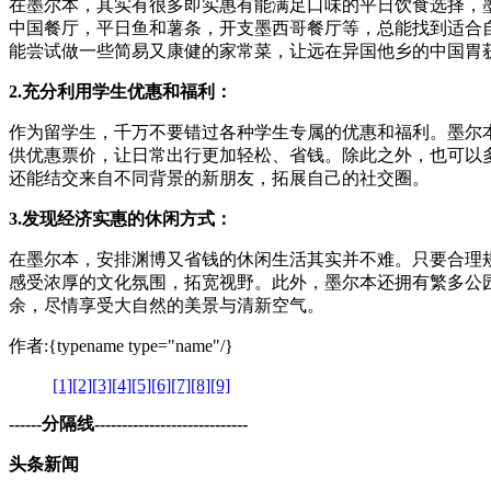
在墨尔本，其实有很多即实惠有能满足口味的平日饮食选择，
中国餐厅，平日鱼和薯条，开支墨西哥餐厅等，总能找到适合
能尝试做一些简易又康健的家常菜，让远在异国他乡的中国胃
2.充分利用学生优惠和福利：
作为留学生，千万不要错过各种学生专属的优惠和福利。墨尔
供优惠票价，让日常出行更加轻松、省钱。除此之外，也可以
还能结交来自不同背景的新朋友，拓展自己的社交圈。
3.发现经济实惠的休闲方式：
在墨尔本，安排渊博又省钱的休闲生活其实并不难。只要合理
感受浓厚的文化氛围，拓宽视野。此外，墨尔本还拥有繁多公
余，尽情享受大自然的美景与清新空气。
作者:{typename type="name"/}
[1]
[2]
[3]
[4]
[5]
[6]
[7]
[8]
[9]
------分隔线----------------------------
头条新闻