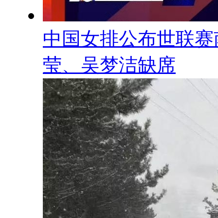
中国女排公布世联赛
莹、吴梦洁缺席