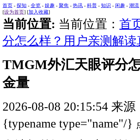
首页
-
探知
-
全览
-
娱趣
-
聚焦
-
热讯
-
科普
-
知识
-
闲趣
-
潮流
[
设为首页
] [
加入收藏
]
当前位置:
当前位置：
首
分怎么样？用户亲测解读
TMGM外汇天眼评分
金量
2026-08-08 20:15:54 来
{typename type="name"/}