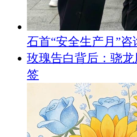
石首“安全生产月”咨
玫瑰告白背后：骁龙用
签