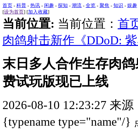
首页
-
科普
-
热讯
-
闲趣
-
探知
-
潮流
-
全览
-
聚焦
-
知识
-
娱趣
[
设为首页
] [
加入收藏
]
当前位置:
当前位置：
首
肉鸽射击新作《DDoD:
末日多人合作生存肉鸽射
费试玩版现已上线
2026-08-10 12:23:27 来
{typename type="name"/}