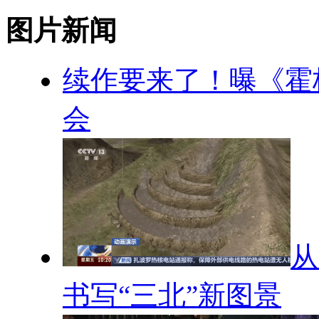
图片新闻
续作要来了！曝《霍
会
从
书写“三北”新图景