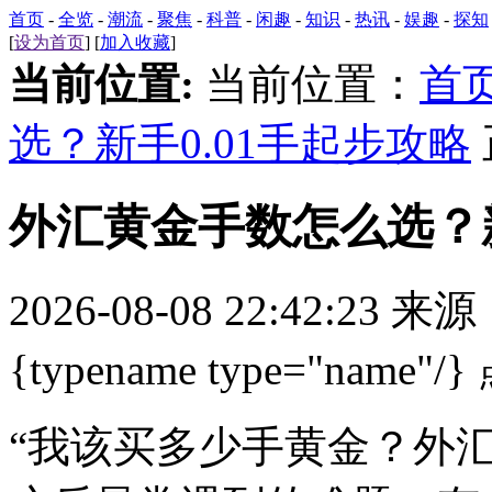
首页
-
全览
-
潮流
-
聚焦
-
科普
-
闲趣
-
知识
-
热讯
-
娱趣
-
探知
[
设为首页
] [
加入收藏
]
当前位置:
当前位置：
首
选？新手0.01手起步攻略
外汇黄金手数怎么选？新
2026-08-08 22:42:23 来
{typename type="name"/}
“我该买多少手黄金？外汇